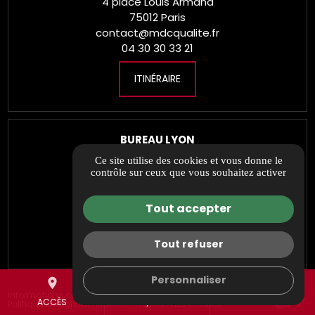
4 place Louis Armand
75012 Paris
contact@mdcqualite.fr
04 30 30 33 21
ITINÉRAIRE
BUREAU LYON
27 rue Maurice Flandin
Ce site utilise des cookies et vous donne le
contrôle sur ceux que vous souhaitez activer
69003 Lyon
contact@mdcqualite.fr
04 30 30 33 21
Tout accepter
ITINÉRAIRE
Tout refuser
Personnaliser
place
mail
call
Informations complémentaires
Mentions légales
ACCÈS
DEVIS/CONTACT
TÉL.
Politique de confidentialité
Gestion des cookies