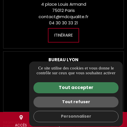
4 place Louis Armand
75012 Paris
contact@mdcqualite.fr
04 30 30 33 21
ITINÉRAIRE
BUREAU LYON
27 rue Maurice Flandin
Ce site utilise des cookies et vous donne le
contrôle sur ceux que vous souhaitez activer
69003 Lyon
contact@mdcqualite.fr
04 30 30 33 21
Tout accepter
ITINÉRAIRE
Tout refuser
Personnaliser
place
mail
call
Informations complémentaires
Mentions légales
ACCÈS
DEVIS/CONTACT
TÉL.
Politique de confidentialité
Gestion des cookies